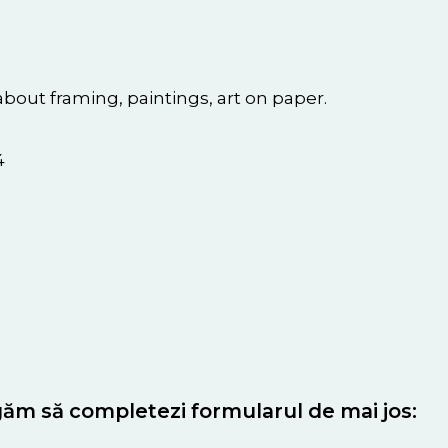
about framing, paintings, art on paper.
4
găm să completezi formularul de mai jos: