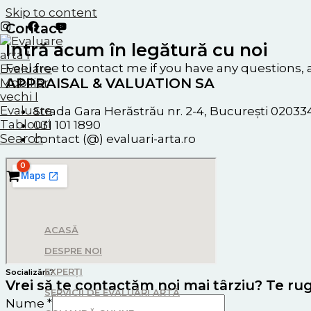
Skip to content
Contact
Intră acum în legătură cu noi
Feel free to contact me if you have any questions, 
APPRAISAL & VALUATION SA
Strada Gara Herăstrău nr. 2-4, București 02033
031 101 1890
Search
contact (@) evaluari-arta.ro
ACASĂ
DESPRE NOI
EXPERȚI
Socializăm?
Vrei să te contactăm noi mai târziu? Te ru
SERVICII DE EVALUĂRI ARTĂ
Nume
*